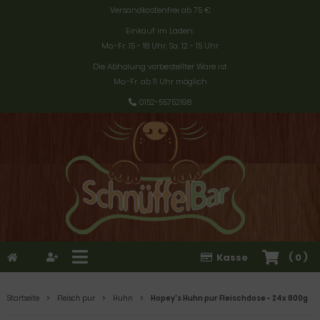
Versandkostenfrei ab 75 €
Einkauf im Laden:
Mo.-Fr. 15 - 18 Uhr, Sa. 12 - 15 Uhr
Die Abholung vorbestellter Ware ist
Mo.-Fr. ab 11 Uhr möglich
0152-55752198
Kasse
(
0
)
Startseite
Fleisch pur
Huhn
Hopey's Huhn pur Fleischdose - 24x 800g