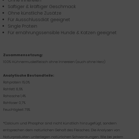
Ohne Innereien
Saftiger & kräftiger Geschmack
Ohne künstliche Zusätze
Für Ausschlussdiät geeignet
Single Protein
Für ernährungssensible Hunde & Katzen geeignet
Zusammensetzung:
100% Hühnermuskelfleisch ohne Innereien (auch ohne Herz)
Analytische Bestandteile:
Rohprotein 15,0%
Rohfett 6,5%
Rohasche 1,4%
Rohfaser 0,7%
Feuchtigkeit 75%
*Calcium und Phosphor sind nicht künstlich hinzugefügt, sondern
entsprechen dem natürlichen Gehalt des Fleisches. Die Analysen von
Naturprodukten unterliegen natürlichen Schwankungen. Wie bei jedem