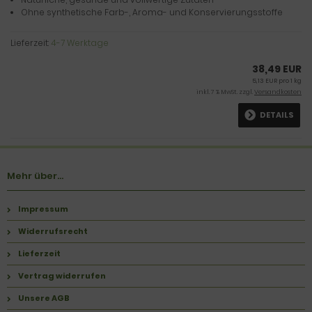
Ohne synthetische Farb-, Aroma- und Konservierungsstoffe
Lieferzeit:
4-7 Werktage
38,49 EUR
5,13 EUR pro 1 kg
inkl. 7 % MwSt. zzgl.
Versandkosten
DETAILS
Mehr über...
Impressum
Widerrufsrecht
Lieferzeit
Vertrag widerrufen
Unsere AGB