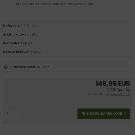
Für eine größere Ansicht klicken Sie auf das Vorschaubild
Lieferzeit:
5-8 Werktage
Art.Nr.:
Hope-HuhnPur
Hersteller:
Hopey's
Mehr Artikel von:
Hopey's
Artikeldatenblatt drucken
149,95 EUR
7,81 EUR pro 1 kg
inkl. 7 % MwSt. zzgl.
Versandkosten
IN DEN WARENKORB