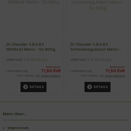
Dr.Clauder´s B.A.R.F.
Dr.Clauder´s B.A.R.F.
Wildbret Menü - 12x 800g
Schweinegulasch Menü -
12x 800g
Lieferzeit:
3-6 Werktage
Lieferzeit:
3-6 Werktage
Sonderpreis
Sonderpreis
71,50 EUR
71,50 EUR
7,45 EUR pro 1 kg
7,45 EUR pro 1 kg
inkl. 7 % MwSt. zzgl.
Versandkosten
inkl. 7 % MwSt. zzgl.
Versandkosten
DETAILS
DETAILS
Mehr über...
Impressum