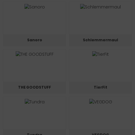
Sanoro
Schlemmermaul
THE GOODSTUFF
TierFit
Tundra
VEGDOG