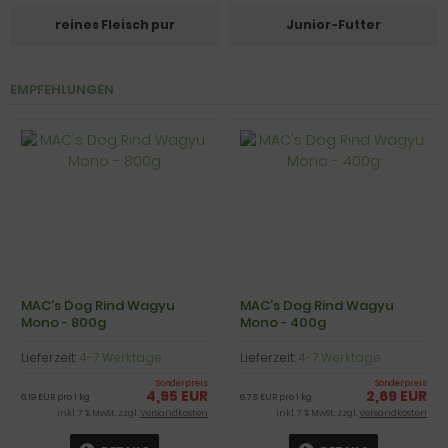
reines Fleisch pur
Junior-Futter
EMPFEHLUNGEN
MAC's Dog Rind Wagyu
MAC's Dog Rind Wagyu
Mono - 800g
Mono - 400g
Lieferzeit:
4-7 Werktage
Lieferzeit:
4-7 Werktage
Sonderpreis
Sonderpreis
4,95 EUR
2,69 EUR
6,19 EUR pro 1 kg
6,73 EUR pro 1 kg
inkl. 7 % MwSt. zzgl.
Versandkosten
inkl. 7 % MwSt. zzgl.
Versandkosten