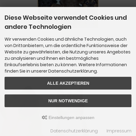
Diese Webseite verwendet Cookies und
andere Technologien
Wir verwenden Cookies und ähnliche Technologien, auch
von Drittanbietern, um die ordentliche Funktionsweise der
Website zu gewährleisten, die Nutzung unseres Angebotes
zu analysieren und Ihnen ein bestmögliches
Einkaufserlebnis bieten zu können. Weitere Informationen
finden Sie in unserer Datenschutzerklärung.
SchnüffelBar - Naturfutterlädchen für Hunde & Katzen © 2026 | Template © 2009-2026 by
mod
ified eCommerce Shopsoftware
ALLE AKZEPTIEREN
NUR NOTWENDIGE
Einstellungen anpassen
Datenschutzerklärung
Impressum