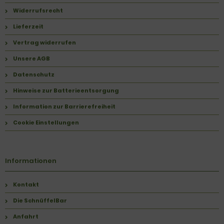
Widerrufsrecht
Lieferzeit
Vertrag widerrufen
Unsere AGB
Datenschutz
Hinweise zur Batterieentsorgung
Information zur Barrierefreiheit
Cookie Einstellungen
Informationen
Kontakt
Die SchnüffelBar
Anfahrt