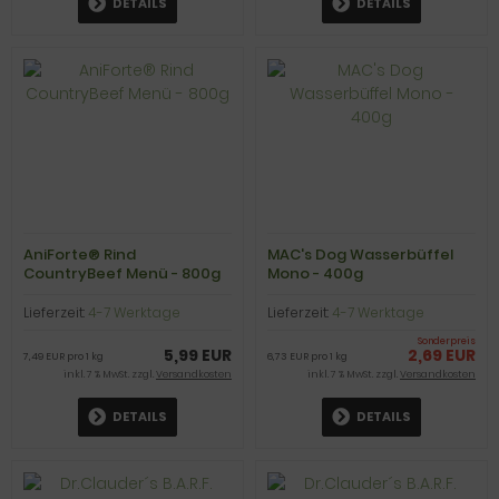
DETAILS
DETAILS
AniForte® Rind
MAC's Dog Wasserbüffel
CountryBeef Menü - 800g
Mono - 400g
Lieferzeit:
4-7 Werktage
Lieferzeit:
4-7 Werktage
Sonderpreis
5,99 EUR
2,69 EUR
7,49 EUR pro 1 kg
6,73 EUR pro 1 kg
inkl. 7 % MwSt. zzgl.
Versandkosten
inkl. 7 % MwSt. zzgl.
Versandkosten
DETAILS
DETAILS