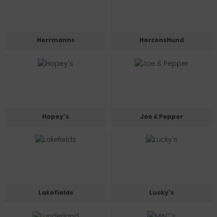
Herrmanns
HerzensHund
Hopey's
Joe & Pepper
Lakefields
Lucky's