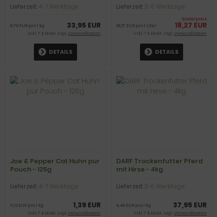
Lieferzeit:
4-7 Werktage
Lieferzeit:
3-6 Werktage
Sonderpreis
33,95 EUR
18,27 EUR
6,79 EUR pro 1 kg
18,27 EUR pro 1 Liter
inkl. 7 % MwSt. zzgl.
Versandkosten
inkl. 7 % MwSt. zzgl.
Versandkosten
DETAILS
DETAILS
Joe & Pepper Cat Huhn pur
DARF Trockenfutter Pferd
Pouch - 125g
mit Hirse - 4kg
Lieferzeit:
4-7 Werktage
Lieferzeit:
3-6 Werktage
1,39 EUR
37,95 EUR
11,12 EUR pro 1 kg
9,49 EUR pro 1 kg
inkl. 7 % MwSt. zzgl.
Versandkosten
inkl. 7 % MwSt. zzgl.
Versandkosten