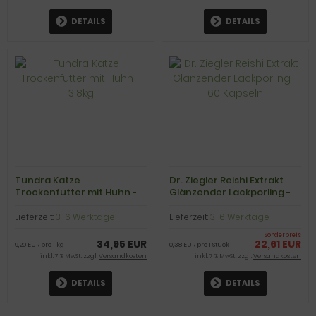
DETAILS
DETAILS
Tundra Katze
Dr. Ziegler Reishi Extrakt
Trockenfutter mit Huhn -
Glänzender Lackporling -
3,8kg
60 Kapseln
Lieferzeit:
3-6 Werktage
Lieferzeit:
3-6 Werktage
Sonderpreis
34,95 EUR
22,61 EUR
9,20 EUR pro 1 kg
0,38 EUR pro 1 Stück
inkl. 7 % MwSt. zzgl.
Versandkosten
inkl. 7 % MwSt. zzgl.
Versandkosten
DETAILS
DETAILS