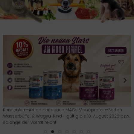
natürliches Hundefutter ohne Zusatzstoffe
Tundra getreidefreies Nass- und Trockenfutter für Katzen
erhältlich in 150ml und 500ml
Rabatt-Aktion zum diesjährigen Weltkatzentag | gültig bis 10.
Kennenlern-Aktion der neuen MACs Monoprotein-Sorten
getreidefreies Trockenfutter für Katzen
erfrischendes Eis für Hunde und Katzen
August 2026 bzw. solange der Vorrat reicht
Wasserbüffel & Wagyu-Rind - gültig bis 10. August 2026 bzw.
solange der Vorrat reicht