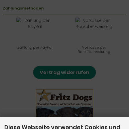
Zahlungsmethoden
Zahlung per PayPal
Vorkasse per
Banküberweisung
Vertrag widerrufen
Diese Webseite verwendet Cookies und