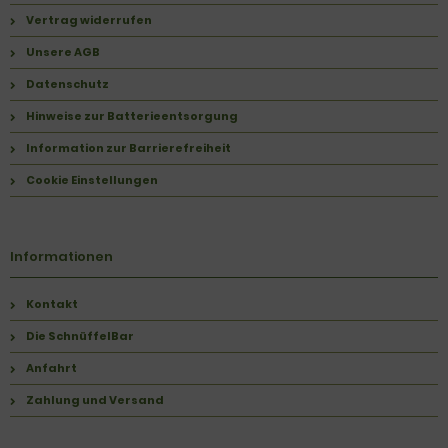
Vertrag widerrufen
Unsere AGB
Datenschutz
Hinweise zur Batterieentsorgung
Information zur Barrierefreiheit
Cookie Einstellungen
Informationen
Kontakt
Die SchnüffelBar
Anfahrt
Zahlung und Versand