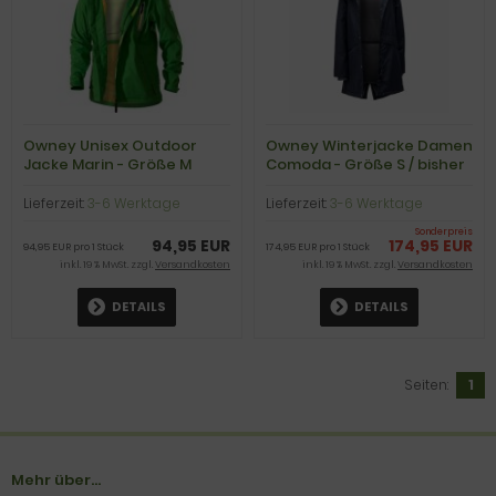
Owney Unisex Outdoor
Owney Winterjacke Damen
Jacke Marin - Größe M
Comoda - Größe S / bisher
199,95€
Lieferzeit:
3-6 Werktage
Lieferzeit:
3-6 Werktage
Sonderpreis
94,95 EUR
174,95 EUR
94,95 EUR pro 1 Stück
174,95 EUR pro 1 Stück
inkl. 19 % MwSt. zzgl.
Versandkosten
inkl. 19 % MwSt. zzgl.
Versandkosten
DETAILS
DETAILS
Seiten:
1
Mehr über...