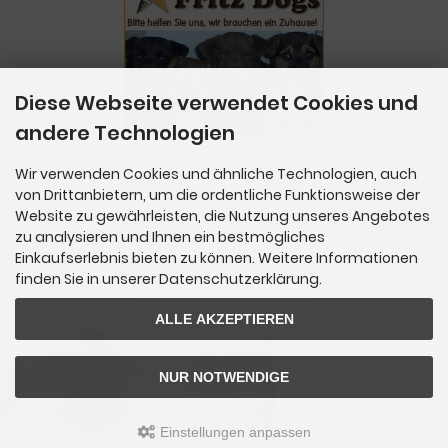
Diese Webseite verwendet Cookies und
andere Technologien
Wir verwenden Cookies und ähnliche Technologien, auch
von Drittanbietern, um die ordentliche Funktionsweise der
Website zu gewährleisten, die Nutzung unseres Angebotes
zu analysieren und Ihnen ein bestmögliches
Einkaufserlebnis bieten zu können. Weitere Informationen
finden Sie in unserer Datenschutzerklärung.
SchnüffelBar - Naturfutterlädchen für Hunde & Katzen © 2026 | Template © 2009-2026 by
mod
ified eCommerce Shopsoftware
ALLE AKZEPTIEREN
NUR NOTWENDIGE
Einstellungen anpassen