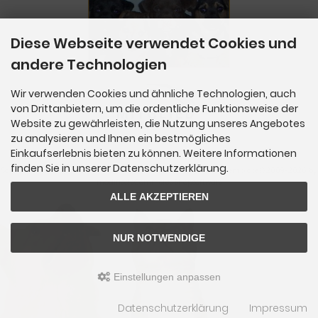
Diese Webseite verwendet Cookies und
andere Technologien
Wir verwenden Cookies und ähnliche Technologien, auch
von Drittanbietern, um die ordentliche Funktionsweise der
Website zu gewährleisten, die Nutzung unseres Angebotes
zu analysieren und Ihnen ein bestmögliches
Einkaufserlebnis bieten zu können. Weitere Informationen
finden Sie in unserer Datenschutzerklärung.
SchnüffelBar - Naturfutterlädchen für Hunde & Katzen © 2026 | Template © 2009-2026 by
mod
ified eCommerce Shopsoftware
ALLE AKZEPTIEREN
NUR NOTWENDIGE
Einstellungen anpassen
Datenschutzerklärung
Impressum