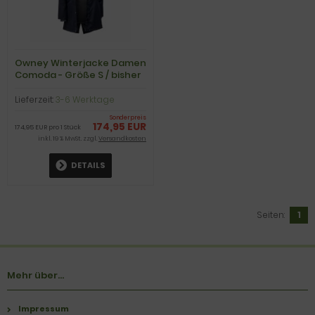
Owney Winterjacke Damen
Comoda - Größe S / bisher
199,95€
Lieferzeit:
3-6 Werktage
Sonderpreis
174,95 EUR
174,95 EUR pro 1 Stück
inkl. 19 % MwSt. zzgl.
Versandkosten
DETAILS
Seiten:
1
Mehr über...
Impressum