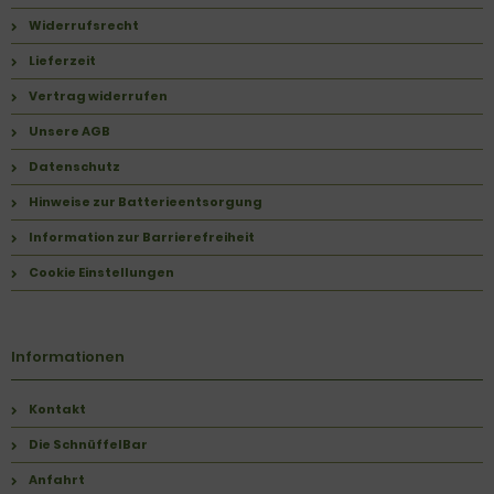
Widerrufsrecht
Lieferzeit
Vertrag widerrufen
Unsere AGB
Datenschutz
Hinweise zur Batterieentsorgung
Information zur Barrierefreiheit
Cookie Einstellungen
Informationen
Kontakt
Die SchnüffelBar
Anfahrt