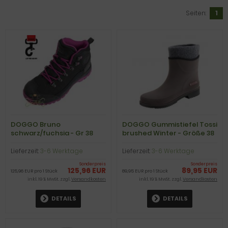
Seiten:
1
DOGGO Bruno
DOGGO Gummistiefel Tossi
schwarz/fuchsia - Gr 38
brushed Winter - Größe 38
vorher 139,95€
vorher 94,95€
Lieferzeit:
3-6 Werktage
Lieferzeit:
3-6 Werktage
Sonderpreis
Sonderpreis
125,96 EUR
89,95 EUR
125,96 EUR pro 1 Stück
89,95 EUR pro 1 Stück
inkl. 19 % MwSt. zzgl.
Versandkosten
inkl. 19 % MwSt. zzgl.
Versandkosten
DETAILS
DETAILS