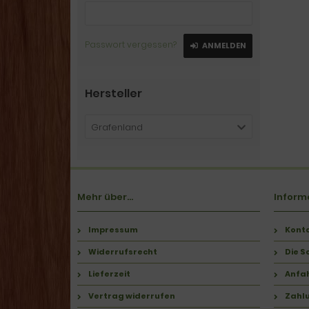
Passwort vergessen?
ANMELDEN
Hersteller
Grafenland
Mehr über...
Inform
Impressum
Kont
Widerrufsrecht
Die S
Lieferzeit
Anfa
Vertrag widerrufen
Zahl