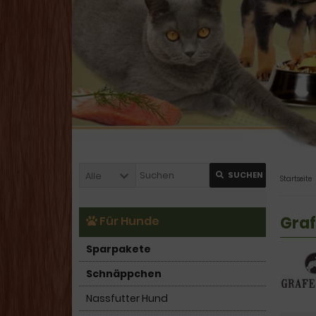
Alle
SUCHEN
Startseite
Gra
Für Hunde
Sparpakete
Schnäppchen
Nassfutter Hund