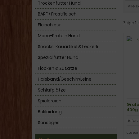
Trockenfutter Hund
Alle 
BARF / Frostfleisch
Zeige
1
Fleisch pur
Mono-Protein Hund
Snacks, Kauartikel & Leckerli
Spezialfutter Hund
Flocken & Zusätze
Halsband/Geschirr/Leine
Schlafplätze
Spielereien
Grafe
400g
Bekleidung
Lieferz
Sonstiges
9,25 EUR 