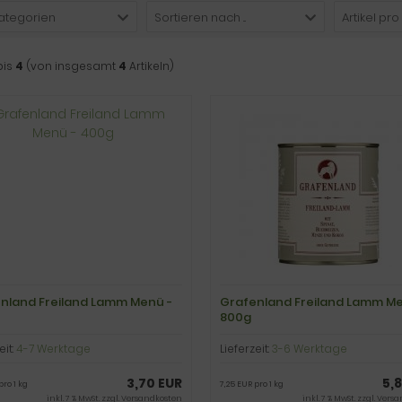
Kategorien
Sortieren nach ...
Artikel pro
bis
4
(von insgesamt
4
Artikeln)
nland Freiland Lamm Menü -
Grafenland Freiland Lamm Me
800g
eit:
4-7 Werktage
Lieferzeit:
3-6 Werktage
3,70 EUR
5,
pro 1 kg
7,25 EUR pro 1 kg
inkl. 7 % MwSt. zzgl.
Versandkosten
inkl. 7 % MwSt. zzgl.
Versa