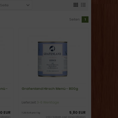
 Seite
Seiten:
1
nü -
Grafenland Hirsch Menü - 800g
Lieferzeit:
3-6 Werktage
80 EUR
5,80 EUR
7,25 EUR pro 1 kg
ndkosten
inkl. 7 % MwSt. zzgl.
Versandkosten