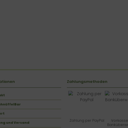
ationen
Zahlungsmethoden
akt
chnüffelBar
hrt
Zahlung per PayPal
Vorkasse
ung und Versand
Banküberw