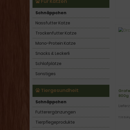
Für Katzen
Schnäppchen
Nassfutter Katze
Trockenfutter Katze
Mono-Protein Katze
Snacks & Leckerli
Schlafplätze
Sonstiges
Tiergesundheit
Grafe
800g
Schnäppchen
Lieferz
Futterergänzungen
7,13 EUR 
Tierpflegeprodukte