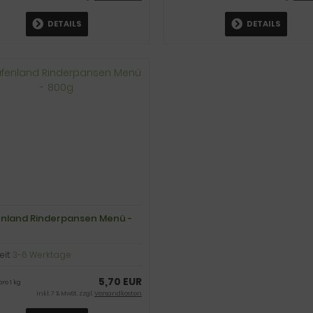
DETAILS
DETAILS
nland Rinderpansen Menü -
eit:
3-6 Werktage
5,70 EUR
pro 1 kg
inkl. 7 % MwSt. zzgl.
Versandkosten