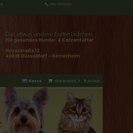
st
0152-55752198
für gesundes Hunde- & Katzenfutter
Heyestraße 12
40625 Düsseldorf - Gerresheim
Kasse
Warenkorb
0
Artikel