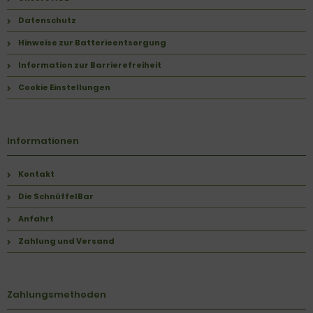
Datenschutz
Hinweise zur Batterieentsorgung
Information zur Barrierefreiheit
Cookie Einstellungen
Informationen
Kontakt
Die SchnüffelBar
Anfahrt
Zahlung und Versand
Zahlungsmethoden