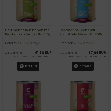
Herrmanns Kaninchen mit
Herrmanns Lachs mit
Reisflocken Menü - 6x 800g
Kartoffeln Menü - 6x 800g
Lieferzeit:
4-7 Werktage
Lieferzeit:
4-7 Werktage
41,80 EUR
37,69 EUR
8,71 EUR pro 1 kg
7,85 EUR pro 1 kg
inkl. 7 % MwSt. zzgl.
Versandkosten
inkl. 7 % MwSt. zzgl.
Versandkosten
DETAILS
DETAILS