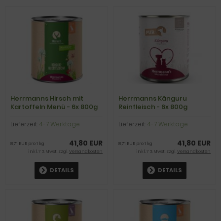
Herrmanns Hirsch mit
Herrmanns Känguru
Kartoffeln Menü - 6x 800g
Reinfleisch - 6x 800g
Lieferzeit:
4-7 Werktage
Lieferzeit:
4-7 Werktage
41,80 EUR
41,80 EUR
8,71 EUR pro 1 kg
8,71 EUR pro 1 kg
inkl. 7 % MwSt. zzgl.
Versandkosten
inkl. 7 % MwSt. zzgl.
Versandkosten
DETAILS
DETAILS