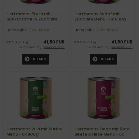
Herrmanns Pferd mit
Herrmanns Schaf mit
Süßkartoffel & Zucchini
Zucchini Menü - 6x 800g
Menü - 6x 800g
Lieferzeit:
4-7 Werktage
Lieferzeit:
4-7 Werktage
41,80 EUR
41,80 EUR
8,71 EUR pro 1 kg
8,71 EUR pro 1 kg
inkl. 7 % MwSt. zzgl.
Versandkosten
inkl. 7 % MwSt. zzgl.
Versandkosten
DETAILS
DETAILS
Herrmanns Wild mit Kürbis
Herrmanns Ziege mit Rote
Menü - 6x 800g
Beete & Hirse Menü - 6x