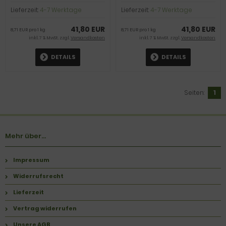
800g
Lieferzeit:
4-7 Werktage
Lieferzeit:
4-7 Werktage
41,80 EUR
41,80 EUR
8,71 EUR pro 1 kg
8,71 EUR pro 1 kg
inkl. 7 % MwSt. zzgl.
Versandkosten
inkl. 7 % MwSt. zzgl.
Versandkosten
DETAILS
DETAILS
Seiten:
1
Mehr über...
Impressum
Widerrufsrecht
Lieferzeit
Vertrag widerrufen
Unsere AGB