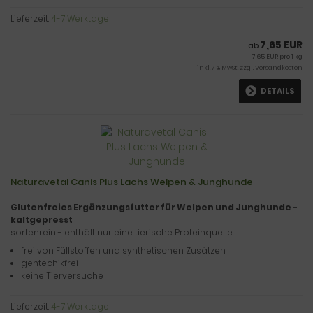
Lieferzeit:
4-7 Werktage
7,65 EUR
ab
7,65 EUR pro 1 kg
inkl. 7 % MwSt. zzgl.
Versandkosten
DETAILS
Naturavetal Canis Plus Lachs Welpen & Junghunde
Glutenfreies Ergänzungsfutter für Welpen und Junghunde -
kaltgepresst
sortenrein - enthält nur eine tierische Proteinquelle
frei von Füllstoffen und synthetischen Zusätzen
gentechikfrei
keine Tierversuche
Lieferzeit:
4-7 Werktage