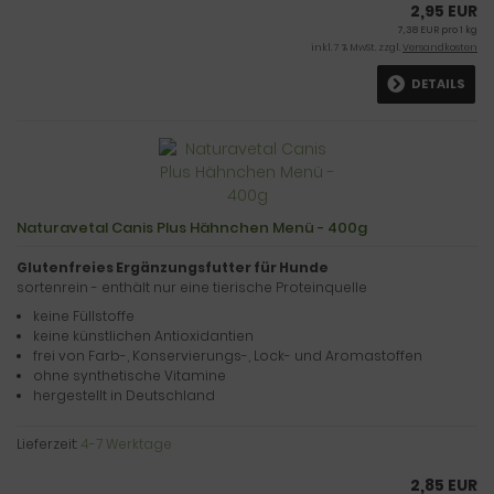
2,95 EUR
7,38 EUR pro 1 kg
inkl. 7 % MwSt. zzgl.
Versandkosten
DETAILS
Naturavetal Canis Plus Hähnchen Menü - 400g
Glutenfreies Ergänzungsfutter für Hunde
sortenrein - enthält nur eine tierische Proteinquelle
keine Füllstoffe
keine künstlichen Antioxidantien
frei von Farb-, Konservierungs-, Lock- und Aromastoffen
ohne synthetische Vitamine
hergestellt in Deutschland
Lieferzeit:
4-7 Werktage
2,85 EUR