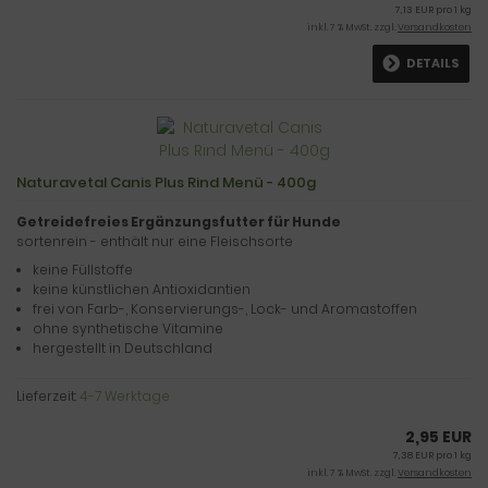
7,13 EUR pro 1 kg
inkl. 7 % MwSt. zzgl.
Versandkosten
DETAILS
Naturavetal Canis Plus Rind Menü - 400g
Getreidefreies Ergänzungsfutter für Hunde
sortenrein - enthält nur eine Fleischsorte
keine Füllstoffe
keine künstlichen Antioxidantien
frei von Farb-, Konservierungs-, Lock- und Aromastoffen
ohne synthetische Vitamine
hergestellt in Deutschland
Lieferzeit:
4-7 Werktage
2,95 EUR
7,38 EUR pro 1 kg
inkl. 7 % MwSt. zzgl.
Versandkosten