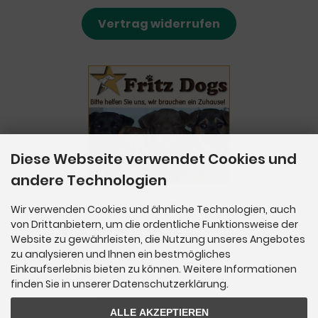
Vertrag widerrufen
Diese Webseite verwendet Cookies und
andere Technologien
Wir verwenden Cookies und ähnliche Technologien, auch
von Drittanbietern, um die ordentliche Funktionsweise der
Website zu gewährleisten, die Nutzung unseres Angebotes
zu analysieren und Ihnen ein bestmögliches
Einkaufserlebnis bieten zu können. Weitere Informationen
finden Sie in unserer Datenschutzerklärung.
SchnüffelBar - Naturfutterlädchen für Hunde & Katzen © 2026 | Template © 2009-2026 by
mod
ified eCommerce Shopsoftware
ALLE AKZEPTIEREN