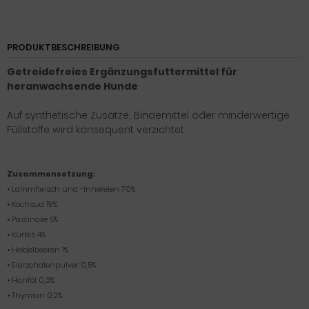
PRODUKTBESCHREIBUNG
Getreidefreies Ergänzungsfuttermittel für
heranwachsende Hunde
Auf synthetische Zusätze, Bindemittel oder minderwertige
Füllstoffe wird konsequent verzichtet.
Zusammensetzung:
• Lammfleisch und -Innereien 70%
• Kochsud 19%
• Pastinake 5%
• Kürbis 4%
• Heidelbeeren 1%
• Eierschalenpulver 0,5%
• Hanföl 0,3%
• Thymian 0,2%