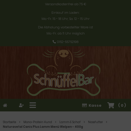
Versandkostenfrei ab 75 €
Einkauf im Laden:
Mo.-Fr. 15 - 18 Uhr, Sa. 12 - 15 Uhr
Die Abholung vorbestellter Ware ist
Mo.-Fr. ab 11 Uhr möglich
0152-55752198
Kasse
(
0
)
Startseite
Mono-Protein Hund
Lamm & Schaf
Nassfutter
Naturavetal Canis Plus Lamm Menü Welpen - 400g