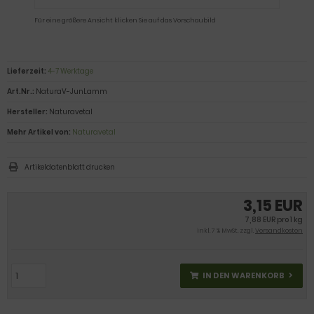
Für eine größere Ansicht klicken Sie auf das Vorschaubild
Lieferzeit:
4-7 Werktage
Art.Nr.:
NaturaV-JunLamm
Hersteller:
Naturavetal
Mehr Artikel von:
Naturavetal
Artikeldatenblatt drucken
3,15 EUR
7,88 EUR pro 1 kg
inkl. 7 % MwSt. zzgl.
Versandkosten
IN DEN WARENKORB