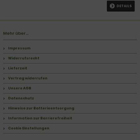
DETAILS
Mehr über...
Impressum
Widerrufsrecht
Lieferzeit
Vertrag widerrufen
Unsere AGB
Datenschutz
Hinweise zur Batterieentsorgung
Information zur Barrierefreiheit
Cookie Einstellungen