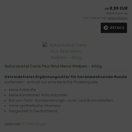
8,95 EUR
ab
8,95 EUR pro 1 kg
inkl. 7 % MwSt. zzgl.
Versandkosten
DETAILS
Naturavetal Canis Plus Rind Menü Welpen - 400g
Getreidefreies Ergänzungsutter für heranwachsende Hunde
sortenrein - enthält nur eine tierische Proteinquelle
keine Füllstoffe
keine künstlichen Antioxidantien
frei von Farb-, Konservierungs-, Lock- und Aromastoffen
ohne synthetische Vitamine
hergestellt in Deutschland
Lieferzeit:
4-7 Werktage