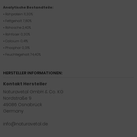
Analytische Bestandteile:
• Rohprotein 11,30%
• Fettgehalt 7,80%
• Rohasche 2,40%
• Rohfaser 0,30%
• Calcium 0,41%
• Phosphor 0,31%
• Feuchtegehalt 74,40%
HERSTELLER INFORMATIONEN:
Kontakt Hersteller
Naturavetal GmbH & Co. KG
Nordstraße 9
49086 Osnabrück
Germany
info@naturavetal.de