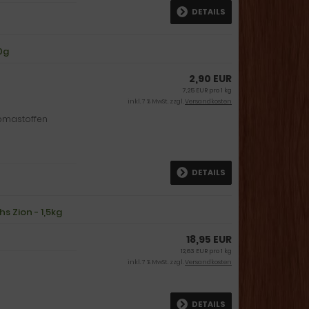
DETAILS
0g
2,90 EUR
7,25 EUR pro 1 kg
inkl. 7 % MwSt. zzgl.
Versandkosten
romastoffen
DETAILS
s Zion - 1,5kg
18,95 EUR
12,63 EUR pro 1 kg
inkl. 7 % MwSt. zzgl.
Versandkosten
DETAILS