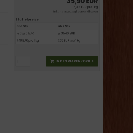
35,90 EUR
7,48 EUR pro 1 kg
inkl. 7 % MwSt. zzgl.
Versandkosten
Staffelpreise
ab 1 Stk.
ab 2 Stk.
je 35,90 EUR
je 35,40 EUR
7,48 EUR pro 1 kg
7,38 EUR pro 1 kg
IN DEN WARENKORB