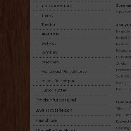
Zusamm
THE GOODSTUFF
23% Amara
TierFit
Tundra
Analyti
Rohprotei
VEGDOG
Rohfett 2,
Vet Pet
Rohfaser 1
Rohasche
WESTHO
Feuchtigk
Wildborn
Calcium 
Phosphor 
Menü nach Fleischsorte
Ca:P 1,56
reines Fleisch pur
Puringeh
Kalorieng
Junior-Futter
Trockenfutter Hund
Ernähru
Vitamin A
BARF / Frostfleisch
mg; L-Thr
Fleisch pur
Kupferche
0,08 mg
Mono-Protein Hund