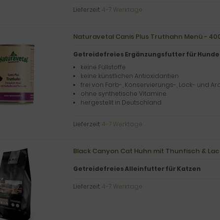
Lieferzeit:
4-7 Werktage
Naturavetal Canis Plus Truthahn Menü - 40
Getreidefreies Ergänzungsfutter für Hunde
keine Füllstoffe
keine künstlichen Antioxidantien
frei von Farb-, Konservierungs-, Lock- und A
ohne synthetische Vitamine
hergestellt in Deutschland
Lieferzeit:
4-7 Werktage
Black Canyon Cat Huhn mit Thunfisch & Lach
Getreidefreies Alleinfutter für Katzen
Lieferzeit:
4-7 Werktage