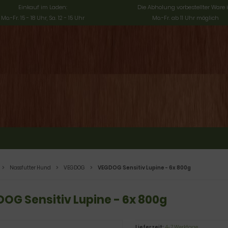
Einkauf im Laden:
Die Abholung vorbestellter Ware i
Mo.-Fr. 15 - 18 Uhr, Sa. 12 - 15 Uhr
Mo.-Fr. ab 11 Uhr möglich
Nassfutter Hund
VEGDOG
VEGDOG Sensitiv Lupine - 6x 800g
OG Sensitiv Lupine - 6x 800g
Lieferzeit:
4-7 Werktage