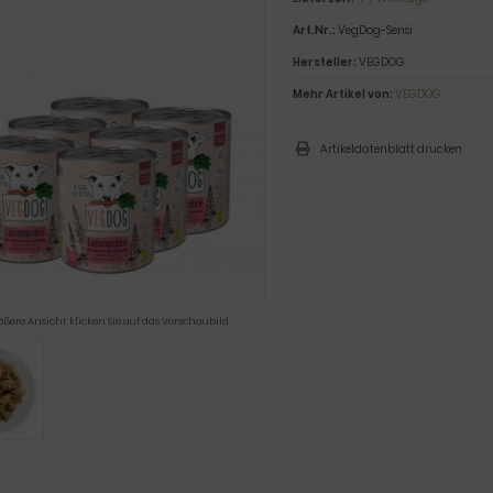
Art.Nr.:
VegDog-Sensi
Hersteller:
VEGDOG
Mehr Artikel von:
VEGDOG
Artikeldatenblatt drucken
ößere Ansicht klicken Sie auf das Vorschaubild