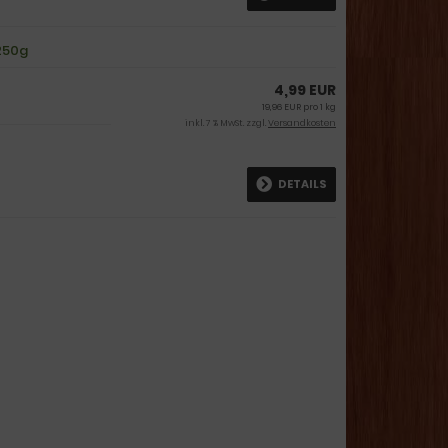
250g
4,99 EUR
19,96 EUR pro 1 kg
inkl. 7 % MwSt. zzgl.
Versandkosten
DETAILS