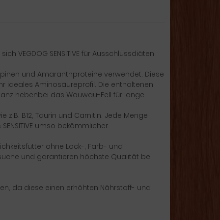
t sich VEGDOG SENSITIVE für Ausschlussdiäten
 Lupinen und Amaranthproteine verwendet. Diese
hr ideales Aminosäureprofil. Die enthaltenen
ganz nebenbei das Wauwau-Fell für lange
ie z.B. B12, Taurin und Carnitin. Jede Menge
s SENSITIVE umso bekömmlicher.
chkeitsfutter ohne Lock-, Farb- und
rsuche und garantieren höchste Qualität bei
nen, da diese einen erhöhten Nährstoff- und