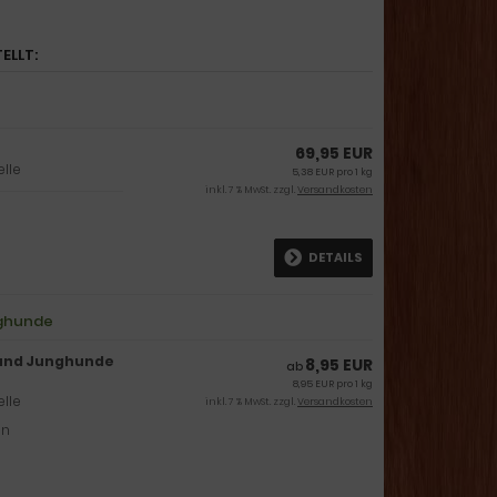
ELLT:
69,95 EUR
elle
5,38 EUR pro 1 kg
inkl. 7 % MwSt. zzgl.
Versandkosten
DETAILS
nghunde
 und Junghunde
8,95 EUR
ab
8,95 EUR pro 1 kg
elle
inkl. 7 % MwSt. zzgl.
Versandkosten
en