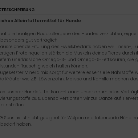
KTBESCHREIBUNG
liches Alleinfuttermittel für Hunde
auf alle häufigen Hauptallergene des Hundes verzichten, eigne
 besonders gut verträglich.
e ausreichende Erfüllung des Eiweißbedarfs haben wir Linsen-,
tigen Proteinquellen stärken die Muskeln deines Tieres durch i
liefern unerlässliche Omega-3- und Omega-6-Fettsäuren, die 
lstunden flauschig weich halten können.
ugesetzter Mineralmix sorgt für weitere essenzielle Nährstoffe w
e Kräuter wie z.B. Löwenzahn, Melisse und Kamille machen da
es unserer Hundefutter kommt auch unser optimiertes Verträgli
ierungsstoffe aus. Ebenso verzichten wir zur Gänze auf Tierve
altsstoffen.
Sensitiv ist nicht geeignet für Welpen und laktierende Hündin
ebedarf haben.