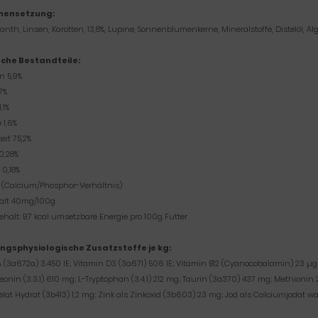
ensetzung:
nth, Linsen, Karotten, 13,8%, Lupine, Sonnenblumenkerne, Mineralstoffe, Distelöl, A
sche Bestandteile:
n 5,9%
7%
,1%
 1,6%
eit 75,2%
0,28%
0,18%
:1 (Calcium/Phosphor-Verhältnis)
alt 40mg/100g
ehalt: 97 kcal umsetzbare Energie pro 100g Futter
ngsphysiologische Zusatzstoffe je kg:
 (3a672a) 3.450 IE; Vitamin D3 (3a671) 506 IE; Vitamin B12 (Cyanocobalamin) 23 µg
eonin (3.3.1) 610 mg; L-Tryptophan (3.4.1) 212 mg; Taurin (3a370) 437 mg; Methionin 2
lat Hydrat (3b413) 1,2 mg; Zink als Zinkoxid (3b603) 23 mg; Jod als Calciumjodat wa