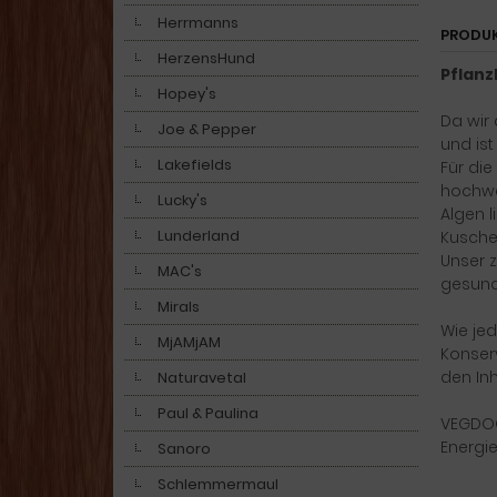
Herrmanns
PRODU
HerzensHund
Pflanz
Hopey's
Da wir 
Joe & Pepper
und ist
Lakefields
Für di
hochwer
Lucky's
Algen 
Lunderland
Kusche
Unser z
MAC's
gesund
Mirals
Wie jed
MjAMjAM
Konserv
den Inh
Naturavetal
Paul & Paulina
VEGDOG 
Energi
Sanoro
Schlemmermaul