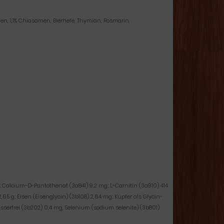
lgen, 1,1% Chiasamen, Bierhefe, Thymian, Rosmarin
; Calcium-D-Pantothenat (3a841) 9,2 mg; L-Carnitin (3a910) 414
,65 g; Eisen (Eisenglycin) (3b108) 2,64 mg; Kupfer als Glycin-
sserfrei (3b202) 0,4 mg, Selenium (sodium selenite) (3b801)