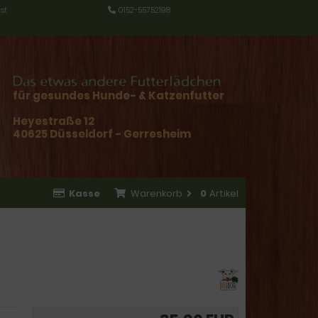
st
0152-55752198
für gesundes Hunde- & Katzenfutter
Heyestraße 12
40625 Düsseldorf - Gerresheim
Kasse
Warenkorb
0
Artikel