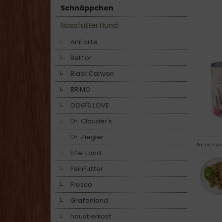
Schnäppchen
Nassfutter Hund
AniForte
Bellfor
Black Canyon
BRIMO
DOG'S LOVE
Dr. Clauder's
Dr. Ziegler
Für eine gr
Eifel Land
FeinFutter
Fresco
Grafenland
haustierkost