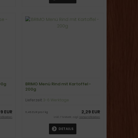
00g
BRIMO Menü Rind mit Kartoffel -
200g
Lieferzeit:
3-6 Werktage
29 EUR
2,29 EUR
11,45 EUR pro 1 kg
ndkosten
inkl. 7 % MwSt. zzgl.
Versandkosten
DETAILS