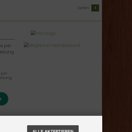
Seiten:
1
 per
eisung
n
ALLE AKZEPTIEREN