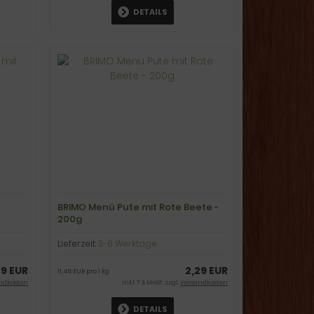
DETAILS
BRIMO Menü Pute mit Rote Beete -
200g
Lieferzeit:
3-6 Werktage
29 EUR
2,29 EUR
11,45 EUR pro 1 kg
ndkosten
inkl. 7 % MwSt. zzgl.
Versandkosten
DETAILS