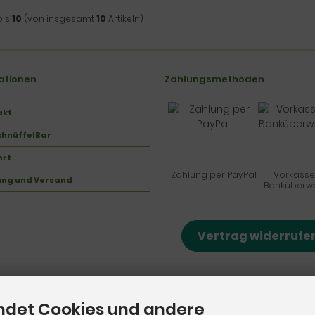
bis
10
(von insgesamt
10
Artikeln)
ationen
Zahlungsmethoden
akt
chnüffelBar
hrt
Zahlung per PayPal
Vorkasse
ung und Versand
Banküberw
Vertrag widerrufe
ndet Cookies und andere