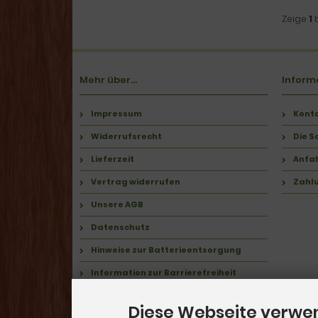
Zeige
1
Mehr über...
Inform
Impressum
Kont
Widerrufsrecht
Die S
Lieferzeit
Anfa
Vertrag widerrufen
Zahl
Unsere AGB
Datenschutz
Hinweise zur Batterieentsorgung
Information zur Barrierefreiheit
Cookie Einstellungen
Diese Webseite verwe