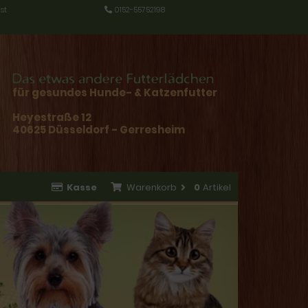
st
0152-55752198
für gesundes Hunde- & Katzenfutter
Heyestraße 12
40625 Düsseldorf - Gerresheim
Kasse
Warenkorb
0
Artikel