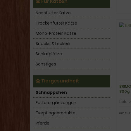
Für Katzen
Nassfutter Katze
Trockenfutter Katze
Mono-Protein Katze
Snacks & Leckerli
Schlafplätze
Sonstiges
Tiergesundheit
BRIMO
800g
Schnäppchen
Lieferz
Futterergänzungen
Tierpflegeprodukte
6,86 EUR 
Pferde