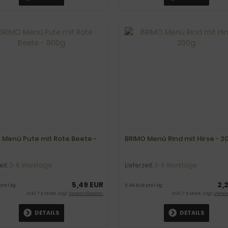
 Menü Pute mit Rote Beete -
BRIMO Menü Rind mit Hirse - 2
eit:
3-6 Werktage
Lieferzeit:
3-6 Werktage
5,49 EUR
2,
pro 1 kg
11,45 EUR pro 1 kg
inkl. 7 % MwSt. zzgl.
Versandkosten
inkl. 7 % MwSt. zzgl.
Versa
DETAILS
DETAILS