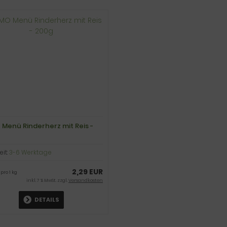
 Menü Rinderherz mit Reis -
eit:
3-6 Werktage
2,29 EUR
 pro 1 kg
inkl. 7 % MwSt. zzgl.
Versandkosten
DETAILS