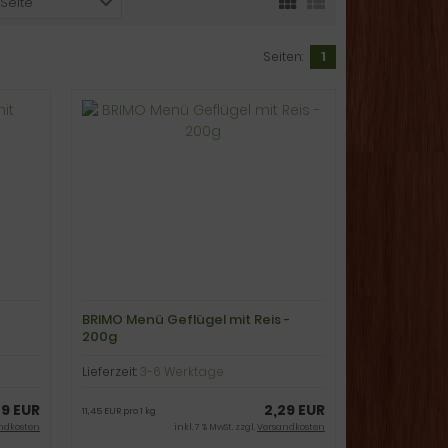
 Seite
Seiten:
1
BRIMO Menü Geflügel mit Reis -
200g
Lieferzeit:
3-6 Werktage
49 EUR
2,29 EUR
11,45 EUR pro 1 kg
ndkosten
inkl. 7 % MwSt. zzgl.
Versandkosten