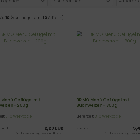
Kategorien
Sortieren nach ...
Artikel pro
bis
10
(von insgesamt
10
Artikeln)
 Menü Geflügel mit
BRIMO Menü Geflügel mit
eizen - 200g
Buchweizen - 800g
eit:
3-6 Werktage
Lieferzeit:
3-6 Werktage
2,29 EUR
5,
 pro 1 kg
6,86 EUR pro 1 kg
inkl. 7 % MwSt. zzgl.
Versandkosten
inkl. 7 % MwSt. zzgl.
Versa