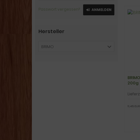
Passwort vergessen?
ANMELDEN
Hersteller
BRIMO
BRIMO
200g
Lieferz
11,45 EUR