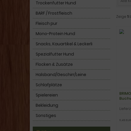
Alle 
Trockenfutter Hund
BARF / Frostfleisch
Zeige
1
Fleisch pur
Mono-Protein Hund
Snacks, Kauartikel & Leckerli
Spezialfutter Hund
Flocken & Zusätze
Halsband/Geschirr/Leine
Schlafplätze
BRIMO
Spielereien
Buchw
Bekleidung
Lieferz
Sonstiges
11,45 EUR