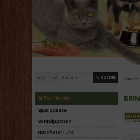
Alle
SUCHEN
Startseite
BRI
Für Hunde
Sparpakete
Schnäppchen
Nassfutter Hund