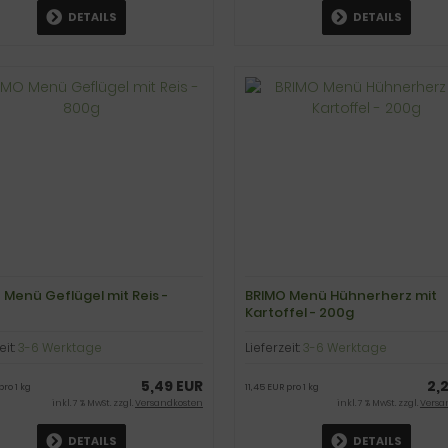
DETAILS
DETAILS
 Menü Geflügel mit Reis -
BRIMO Menü Hühnerherz mit
Kartoffel - 200g
eit:
3-6 Werktage
Lieferzeit:
3-6 Werktage
5,49 EUR
2,
pro 1 kg
11,45 EUR pro 1 kg
inkl. 7 % MwSt. zzgl.
Versandkosten
inkl. 7 % MwSt. zzgl.
Versa
DETAILS
DETAILS