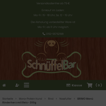
Versandkostenfrei ab 75 €
Einkauf im Laden:
Mo.-Fr. 15 - 18 Uhr, Sa. 12 - 15 Uhr
Die Abholung vorbestellter Ware ist
Mo.-Fr. ab 11 Uhr möglich
0152-55752198
Kasse
(
0
)
Startseite
Mono-Protein Hund
Rind
Nassfutter
BRIMO Menü
Rinderherz mit Reis - 200g