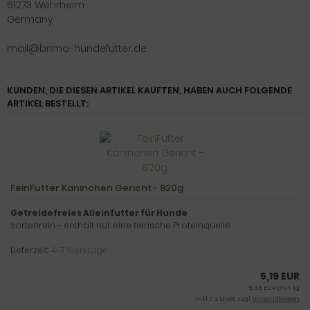
61273 Wehrheim
Germany
mail@brimo-hundefutter.de
KUNDEN, DIE DIESEN ARTIKEL KAUFTEN, HABEN AUCH FOLGENDE
ARTIKEL BESTELLT:
FeinFutter Kaninchen Gericht - 820g
Getreidefreies Alleinfutter für Hunde
sortenrein - enthält nur eine tierische Proteinquelle
Lieferzeit:
4-7 Werktage
5,19 EUR
6,33 EUR pro 1 kg
inkl. 7 % MwSt. zzgl.
Versandkosten