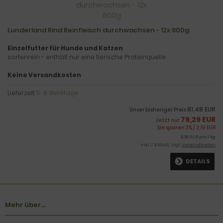
Lunderland Rind Reinfleisch durchwachsen - 12x 800g
Einzelfutter für Hunde und Katzen
sortenrein - enthält nur eine tierische Proteinquelle
Keine Versandkosten
Lieferzeit:
5-8 Werktage
81,48 EUR
Unser bisheriger Preis
79,29 EUR
Jetzt nur
Sie sparen 3% / 2,19 EUR
8,26 EUR pro 1 kg
inkl. 7 % MwSt. zzgl.
Versandkosten
DETAILS
Mehr über...