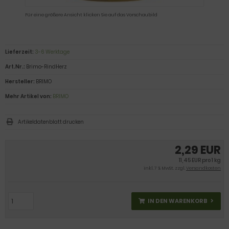
Für eine größere Ansicht klicken Sie auf das Vorschaubild
Lieferzeit:
3-6 Werktage
Art.Nr.:
Brimo-RindHerz
Hersteller:
BRIMO
Mehr Artikel von:
BRIMO
Artikeldatenblatt drucken
2,29 EUR
11,45 EUR pro 1 kg
inkl. 7 % MwSt. zzgl.
Versandkosten
IN DEN WARENKORB