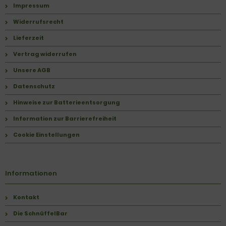
Impressum
Widerrufsrecht
Lieferzeit
Vertrag widerrufen
Unsere AGB
Datenschutz
Hinweise zur Batterieentsorgung
Information zur Barrierefreiheit
Cookie Einstellungen
Informationen
Kontakt
Die SchnüffelBar