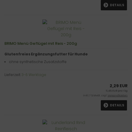
DETAILS
BRIMO Menü Geflügel mit Reis - 200g
Glutenfreies Ergänzungsfutter für Hunde
ohne synthetische Zusatzstoffe
Lieferzeit:
3-6 Werktage
2,29 EUR
11,45 EUR pro 1 kg
inkl. 7 % MwSt. zzgl.
Versandkosten
DETAILS