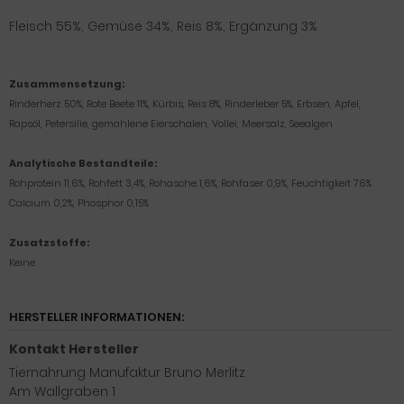
Fleisch 55%, Gemüse 34%, Reis 8%, Ergänzung 3%
Zusammensetzung:
Rinderherz 50%, Rote Beete 11%, Kürbis, Reis 8%, Rinderleber 5%, Erbsen, Apfel,
Rapsöl, Petersilie, gemahlene Eierschalen, Vollei, Meersalz, Seealgen
Analytische Bestandteile:
Rohprotein 11,6%, Rohfett 3,4%, Rohasche 1,6%, Rohfaser 0,9%, Feuchtigkeit 76%
Calcium 0,2%, Phosphor 0,15%
Zusatzstoffe:
Keine
HERSTELLER INFORMATIONEN:
Kontakt Hersteller
Tiernahrung Manufaktur Bruno Merlitz
Am Wallgraben 1