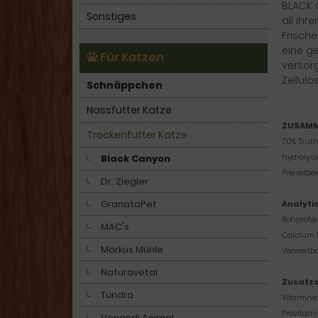
BLACK 
Sonstiges
all ihr
Frische
eine g
Für Katzen
versor
Zellulo
Schnäppchen
Nassfutter Katze
ZUSAMM
Trockenfutter Katze
70% Truth
hydrolysi
Black Canyon
Preiselbe
Dr. Ziegler
GranataPet
Analyti
Rohprotei
MAC's
Calcium 1
Markus Mühle
Verwertba
Naturavetal
Zusatzst
Tundra
Vitamine:
Provitami
Venandi Animal