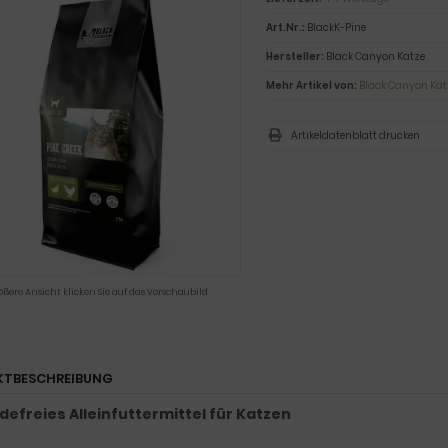
Art.Nr.:
BlackK-Pine
Hersteller:
Black Canyon Katze
Mehr Artikel von:
Black Canyon Kat
Artikeldatenblatt drucken
ößere Ansicht klicken Sie auf das Vorschaubild
KTBESCHREIBUNG
defreies Alleinfuttermittel für Katzen