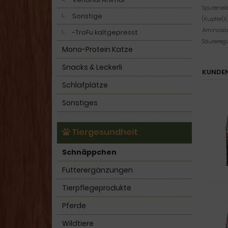
Spurenel
Sonstige
(Kupfer(I
Aminosäu
-TroFu kaltgepresst
Säureregu
Mono-Protein Katze
Snacks & Leckerli
KUNDEN
Schlafplätze
Sonstiges
Tiergesundheit
Schnäppchen
Futterergänzungen
Tierpflegeprodukte
Pferde
Wildtiere