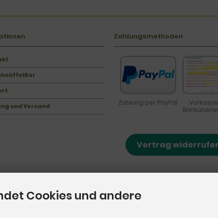
ationen
Zahlungsmethoden
akt
chnüffelBar
hrt
Zahlung per PayPal
Vorkasse
ung und Versand
Banküberw
Vertrag widerrufe
ndet Cookies und andere