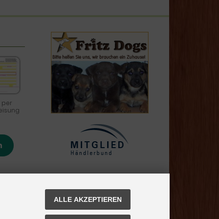
 per
eisung
n
ALLE AKZEPTIEREN