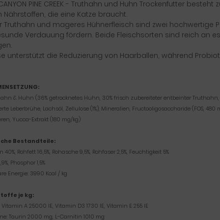
CANYON PINE CREEK - Truthahn und Huhn Trockenfutter besteht z
en Nährstoffen, die eine Katze braucht.
r Truthahn und mageres Hühnerfleisch sind zwei hochwertige Pro
esunde Verdauung fördern. Beide Fleischsorten sind reich an es
gen.
se unterstützt die Reduzierung von Haarballen, während Probio
ENSETZUNG:
ahn & Huhn (36% getrocknetes Huhn, 30% frisch zubereiteter entbeinter Truthahn, 4% 
erte Leberbrühe, Lachsöl, Zellulose (1%), Mineralien, Fructooligosaccharide (FOS, 4
eren, Yucca-Extrakt (180 mg/kg)
sche Bestandteile:
n 40%, Rohfett 16,5%, Rohasche 9,5%, Rohfaser 2,5%, Feuchtigkeit 5%
,9%, Phosphor 1,5%
re Energie: 3990 Kcal / kg
offe je kg:
 Vitamin A 25000 IE, Vitamin D3 1730 IE, Vitamin E 255 IE
ne: Taurin 2000 mg, L-Carnitin 1010 mg