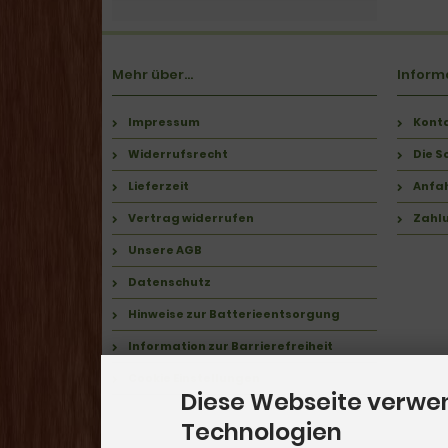
Mehr über...
Inform
Impressum
Kont
Widerrufsrecht
Die S
Lieferzeit
Anfa
Vertrag widerrufen
Zahl
Unsere AGB
Datenschutz
Hinweise zur Batterieentsorgung
Information zur Barrierefreiheit
Cookie Einstellungen
Diese Webseite verwe
Technologien