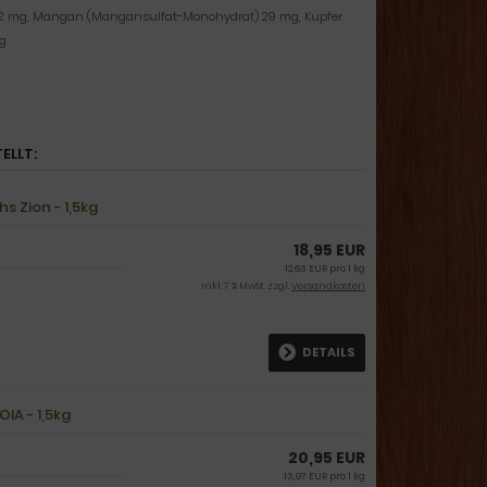
) 72 mg, Mangan (Mangansulfat-Monohydrat) 29 mg, Kupfer
mg
ELLT:
s Zion - 1,5kg
18,95 EUR
12,63 EUR pro 1 kg
inkl. 7 % MwSt. zzgl.
Versandkosten
DETAILS
IA - 1,5kg
20,95 EUR
13,97 EUR pro 1 kg