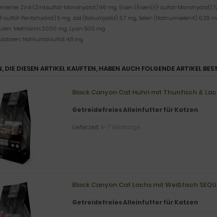
emente: Zink (Zinksulfat-Monohydrat) 96 mg, Eisen (Eisen(II)-sulfat-Monohydrat
I)-sulfat-Pentahydrat) 5 mg, Jod (Kaliumjodid) 3,7 mg, Selen (Natriumselenit) 0,29 
ren: Methionin 2000 mg, Lysin 500 mg
latoren: Natriumbisulfat 4,8 mg
, DIE DIESEN ARTIKEL KAUFTEN, HABEN AUCH FOLGENDE ARTIKEL BEST
Black Canyon Cat Huhn mit Thunfisch & Lach
Getreidefreies Alleinfutter für Katzen
Lieferzeit:
4-7 Werktage
Black Canyon Cat Lachs mit Weißfisch SEQUO
Getreidefreies Alleinfutter für Katzen