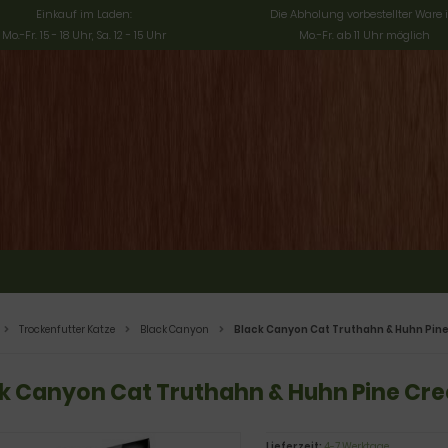
Einkauf im Laden:
Die Abholung vorbestellter Ware i
Mo.-Fr. 15 - 18 Uhr, Sa. 12 - 15 Uhr
Mo.-Fr. ab 11 Uhr möglich
Trockenfutter Katze
Black Canyon
Black Canyon Cat Truthahn & Huhn Pine 
k Canyon Cat Truthahn & Huhn Pine Cree
Lieferzeit:
4-7 Werktage