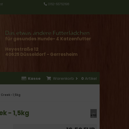
st
0152-55752198
für gesundes Hunde- & Katzenfutter
Heyestraße 12
40625 Düsseldorf - Gerresheim
Kasse
Warenkorb
0
Artikel
Creek - 1,5kg
k - 1,5kg