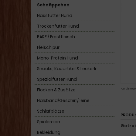
Schnäppchen
Nassfutter Hund
Trockenfutter Hund
BARF / Frostfleisch
Fleisch pur
Mono-Protein Hund
Snacks, Kauartikel & Leckerli
Spezialfutter Hund
Flocken & Zusätze
Für eine gr
Halsband/Geschirr/Leine
Schlafplätze
PRODU
Spielereien
Getrei
Bekleidung