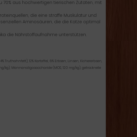
u 70% aus hochwertigen tierischen Zutaten, mit
teinquellen, die eine straffe Muskulatur und
senziellen Aminosäuren, die die Katze optimal
tika die Nährstoffaufnahme unterstützen.
Truthahnfett), 12% Kartoffel, 6% Erbsen, Linsen, Kichererbsen,
80 mg/kg), Mannanoligosaccharide (MOS, 120 mg/kg), getrocknete