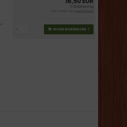
16,50 EUR
11,00 EUR pro 1 kg
inkl. 7 % MwSt. zzgl.
Versandkosten
ze
IN DEN WARENKORB