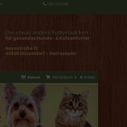
st
0152-55752198
für gesundes Hunde- & Katzenfutter
Heyestraße 12
40625 Düsseldorf - Gerresheim
Kasse
Warenkorb
0
Artikel