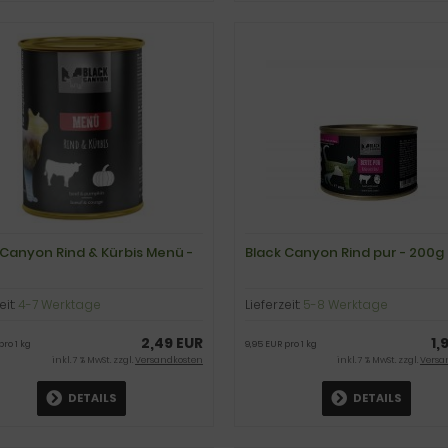
 Canyon Rind & Kürbis Menü -
Black Canyon Rind pur - 200g
eit:
4-7 Werktage
Lieferzeit:
5-8 Werktage
2,49 EUR
1,
pro 1 kg
9,95 EUR pro 1 kg
inkl. 7 % MwSt. zzgl.
Versandkosten
inkl. 7 % MwSt. zzgl.
Versa
DETAILS
DETAILS