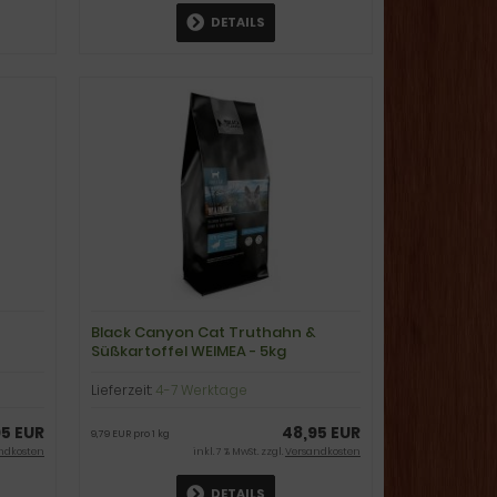
DETAILS
Black Canyon Cat Truthahn &
Süßkartoffel WEIMEA - 5kg
Lieferzeit:
4-7 Werktage
95 EUR
48,95 EUR
9,79 EUR pro 1 kg
ndkosten
inkl. 7 % MwSt. zzgl.
Versandkosten
DETAILS