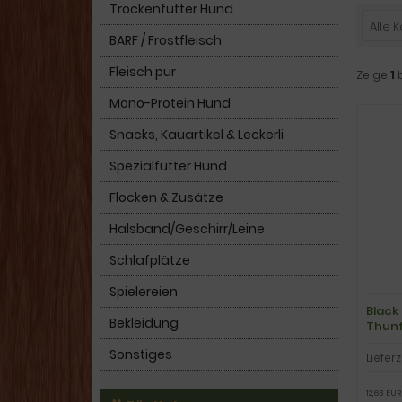
Trockenfutter Hund
Alle 
BARF / Frostfleisch
Fleisch pur
Zeige
1
Mono-Protein Hund
Snacks, Kauartikel & Leckerli
Spezialfutter Hund
Flocken & Zusätze
Halsband/Geschirr/Leine
Schlafplätze
Spielereien
Black
Bekleidung
Thunf
Sonstiges
Lieferz
12,63 EUR