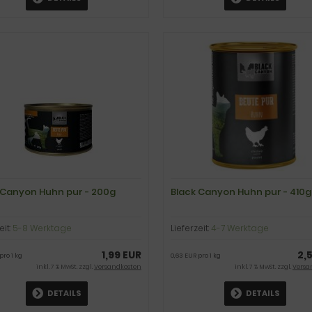
 Canyon Huhn pur - 200g
Black Canyon Huhn pur - 410g
eit:
5-8 Werktage
Lieferzeit:
4-7 Werktage
1,99 EUR
2,
pro 1 kg
0,63 EUR pro 1 kg
inkl. 7 % MwSt. zzgl.
Versandkosten
inkl. 7 % MwSt. zzgl.
Versa
DETAILS
DETAILS