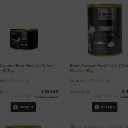
 Canyon Rind, Fisch & Kürbis
Black Canyon Rind, Fisch & Kü
- 200g
Menü - 410g
eit:
5-8 Werktage
Lieferzeit:
4-7 Werktage
1,69 EUR
2,
pro 1 kg
6,07 EUR pro 1 kg
inkl. 7 % MwSt. zzgl.
Versandkosten
inkl. 7 % MwSt. zzgl.
Versa
DETAILS
DETAILS