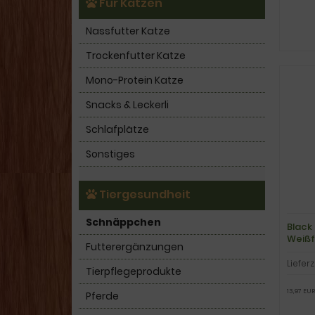
Für Katzen
Nassfutter Katze
Trockenfutter Katze
Mono-Protein Katze
Snacks & Leckerli
Schlafplätze
Sonstiges
Tiergesundheit
Schnäppchen
Black
Weißf
Futterergänzungen
Lieferz
Tierpflegeprodukte
13,97 EUR
Pferde