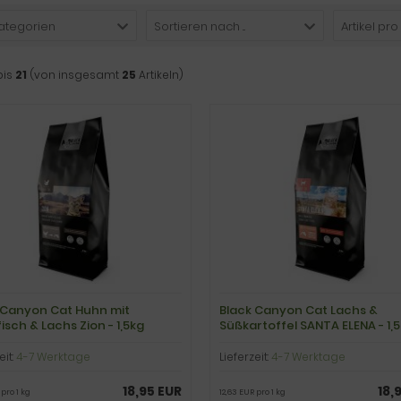
Kategorien
Sortieren nach ...
Artikel pro
bis
21
(von insgesamt
25
Artikeln)
 Canyon Cat Huhn mit
Black Canyon Cat Lachs &
isch & Lachs Zion - 1,5kg
Süßkartoffel SANTA ELENA - 1,
eit:
4-7 Werktage
Lieferzeit:
4-7 Werktage
18,95 EUR
18,
 pro 1 kg
12,63 EUR pro 1 kg