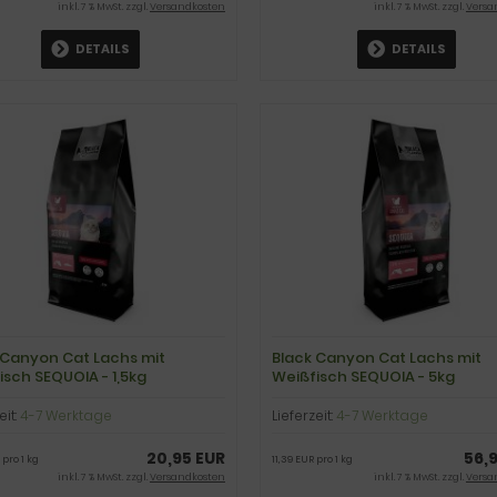
inkl. 7 % MwSt. zzgl.
Versandkosten
inkl. 7 % MwSt. zzgl.
Versa
DETAILS
DETAILS
 Canyon Cat Lachs mit
Black Canyon Cat Lachs mit
isch SEQUOIA - 1,5kg
Weißfisch SEQUOIA - 5kg
eit:
4-7 Werktage
Lieferzeit:
4-7 Werktage
20,95 EUR
56,
 pro 1 kg
11,39 EUR pro 1 kg
inkl. 7 % MwSt. zzgl.
Versandkosten
inkl. 7 % MwSt. zzgl.
Versa