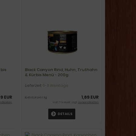
rbis
Black Canyon Rind, Huhn, Truthahn
& Kürbis Menü - 200g
Lieferzeit:
5-8 Werktage
49 EUR
1,69 EUR
8,45 EUR pro 1 kg
ndkosten
inkl. 7 % MwSt. zzgl.
Versandkosten
DETAILS