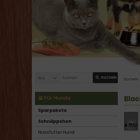
Alle
SUCHEN
Startseite
Blac
Für Hunde
Sparpakete
Schnäppchen
Nassfutter Hund