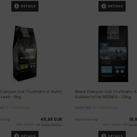
DETAILS
DETAILS
 Canyon Cat Truthahn & Huhn
Black Canyon Cat Truthahn &
Creek - 5kg
Süßkartoffel WEIMEA - 1,5kg
eit:
4-7 Werktage
Lieferzeit:
4-7 Werktage
48,95 EUR
18,
pro 1 kg
12,63 EUR pro 1 kg
inkl. 7 % MwSt. zzgl.
Versandkosten
inkl. 7 % MwSt. zzgl.
Versa
DETAILS
DETAILS