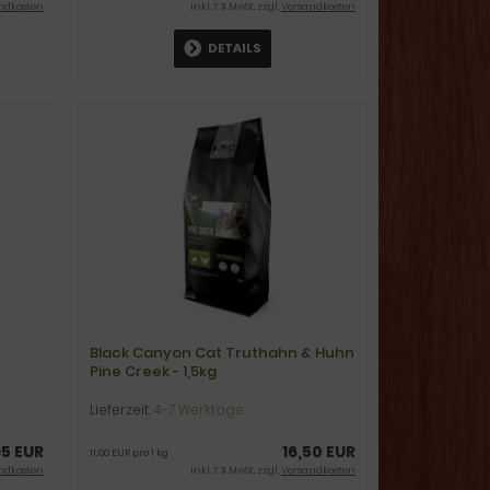
ndkosten
inkl. 7 % MwSt. zzgl.
Versandkosten
DETAILS
Black Canyon Cat Truthahn & Huhn
Pine Creek - 1,5kg
Lieferzeit:
4-7 Werktage
95 EUR
16,50 EUR
11,00 EUR pro 1 kg
ndkosten
inkl. 7 % MwSt. zzgl.
Versandkosten