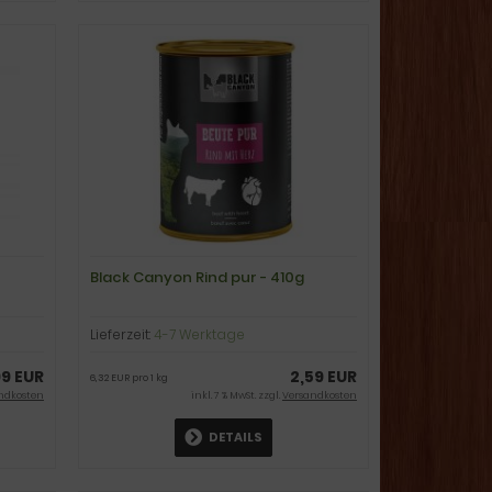
Black Canyon Rind pur - 410g
Lieferzeit:
4-7 Werktage
99 EUR
2,59 EUR
6,32 EUR pro 1 kg
ndkosten
inkl. 7 % MwSt. zzgl.
Versandkosten
DETAILS