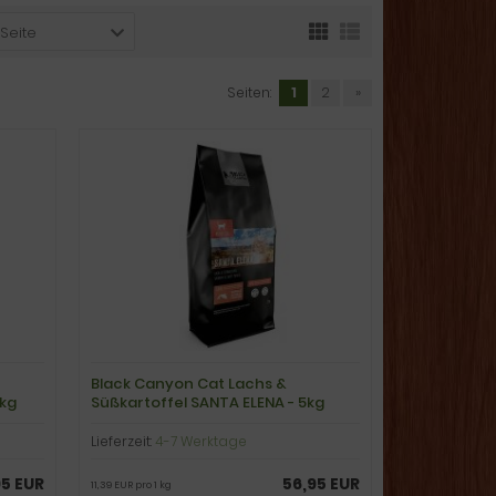
 Seite
Seiten:
1
2
»
Black Canyon Cat Lachs &
5kg
Süßkartoffel SANTA ELENA - 5kg
Lieferzeit:
4-7 Werktage
95 EUR
56,95 EUR
11,39 EUR pro 1 kg