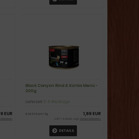
Black Canyon Rind & Kürbis Menü -
200g
Lieferzeit:
5-8 Werktage
59 EUR
1,69 EUR
8,45 EUR pro 1 kg
ndkosten
inkl. 7 % MwSt. zzgl.
Versandkosten
DETAILS