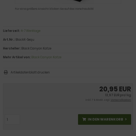
Für eine größere Ansicht klicken Sie auf das Vorschaubild
Lieferzeit:
4-7 Werktage
Art.Nr.:
BlackK-Sequ
Hersteller:
Black Canyon Katze
Mehr Artikel von:
Black Canyon Katze
Artikeldatenblatt drucken
20,95 EUR
13,97 EUR pro 1 kg
inkl. 7 % MwSt. zzgl.
Versandkosten
IN DEN WARENKORB