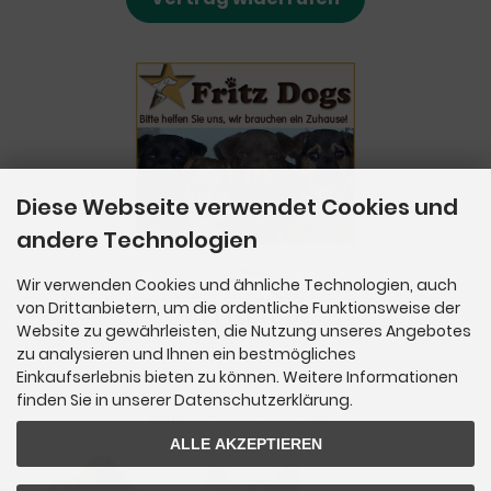
Diese Webseite verwendet Cookies und
andere Technologien
Wir verwenden Cookies und ähnliche Technologien, auch
von Drittanbietern, um die ordentliche Funktionsweise der
Website zu gewährleisten, die Nutzung unseres Angebotes
zu analysieren und Ihnen ein bestmögliches
Einkaufserlebnis bieten zu können. Weitere Informationen
finden Sie in unserer Datenschutzerklärung.
SchnüffelBar - Naturfutterlädchen für Hunde & Katzen © 2026 | Template © 2009-2026 by
mod
ified eCommerce Shopsoftware
ALLE AKZEPTIEREN