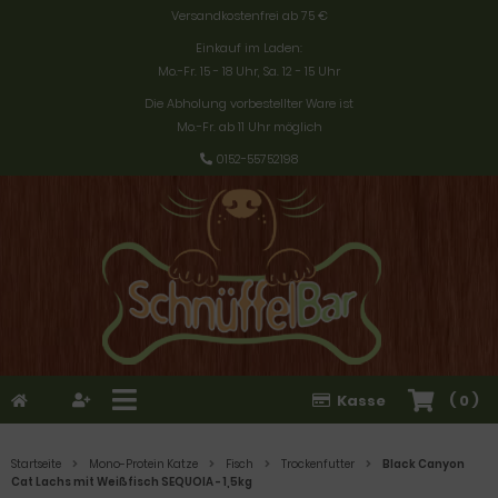
Versandkostenfrei ab 75 €
Einkauf im Laden:
Mo.-Fr. 15 - 18 Uhr, Sa. 12 - 15 Uhr
Die Abholung vorbestellter Ware ist
Mo.-Fr. ab 11 Uhr möglich
0152-55752198
Kasse
(
0
)
Startseite
Mono-Protein Katze
Fisch
Trockenfutter
Black Canyon
Cat Lachs mit Weißfisch SEQUOIA - 1,5kg