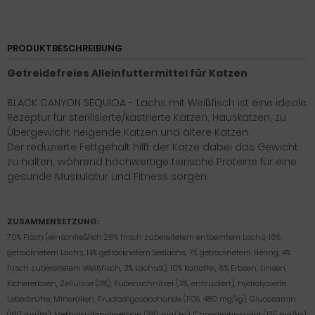
PRODUKTBESCHREIBUNG
Getreidefreies Alleinfuttermittel für Katzen
BLACK CANYON SEQUIOA - Lachs mit Weißfisch ist eine ideale
Rezeptur für sterilisierte/kastrierte Katzen, Hauskatzen, zu
Übergewicht neigende Katzen und ältere Katzen.
Der reduzierte Fettgehalt hilft der Katze dabei das Gewicht
zu halten, während hochwertige tierische Proteine für eine
gesunde Muskulatur und Fitness sorgen.
ZUSAMMENSETZUNG:
70% Fisch (einschließlich 26% frisch zubereitetem entbeintem Lachs, 16%
getrocknetem Lachs, 14% getrocknetem Seelachs, 7% getrocknetem Hering, 4%
frisch zubereitetem Weißfisch, 3% Lachsöl), 10% Kartoffel, 6% Erbsen, Linsen,
Kichererbsen, Zellulose (3%), Rübenschnitzel (3%, entzuckert), hydrolysierte
Leberbrühe, Mineralien, Fructooligosaccharide (FOS, 480 mg/kg), Glucosamin
(180 mg/kg), Methylsulfonylmethan (180 mg/ kg), Chondroitinsulfat (125 mg/kg),