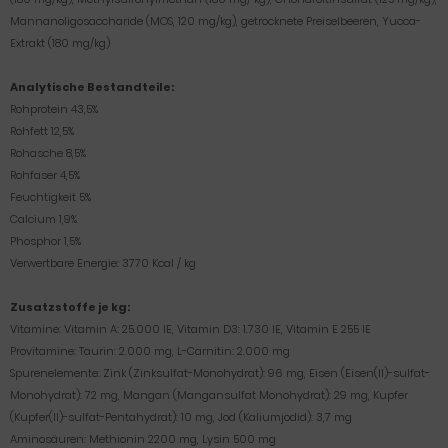
Mannanoligosaccharide (MOS, 120 mg/kg), getrocknete Preiselbeeren, Yucca-
Extrakt (180 mg/kg)
Analytische Bestandteile:
Rohprotein 43,5%
Rohfett 12,5%
Rohasche 8,5%
Rohfaser 4,5%
Feuchtigkeit 5%
Calcium 1,9%
Phosphor 1,5%
Verwertbare Energie: 3770 Kcal / kg
Zusatzstoffe je kg:
Vitamine: Vitamin A: 25.000 IE, Vitamin D3: 1.730 IE, Vitamin E 255 IE
Provitamine: Taurin: 2.000 mg, L-Carnitin: 2.000 mg
Spurenelemente: Zink (Zinksulfat-Monohydrat): 96 mg, Eisen (Eisen(II)-sulfat-
Monohydrat): 72 mg, Mangan (Mangansulfat Monohydrat): 29 mg, Kupfer
(Kupfer(II)-sulfat-Pentahydrat): 10 mg, Jod (Kaliumjodid): 3,7 mg
Aminosäuren: Methionin 2200 mg, Lysin 500 mg