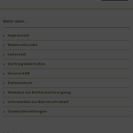
Mehr über...
Impressum
Widerrufsrecht
Lieferzeit
Vertrag widerrufen
Unsere AGB
Datenschutz
Hinweise zur Batterieentsorgung
Information zur Barrierefreiheit
Cookie Einstellungen